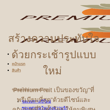
ข้าม
ไป
ยัง
เนื้อหา
สร้างความประทับใจ
ด้วยกระเช้ารูปแบบ
หน้าแรก
ใหม่
สินค้า
Premium Fruit เป็นของขวัญ"ที่
ชุดผลไม้ตามเทศกาล
พรีเมียมที่สุด"ด้วยดีไซน์และ
ชุดเทศกาลปีใหม่
ชุดเทศกาลวันแห่งความรัก
คุณภาพที่ไม่ซ้ำใคร ให้คนพิเศษ