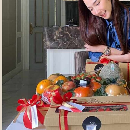
ชุดผลไม้เยี่ยมผู้ป่วย
ชุดกระเป๋าเยี่ยมไข้พร้อมทาน
ชุดเครื่องดื่มเยี่ยมผู้ป่วย
ชุดผลไม้แสดงความยินดี
ชุดผลไม้เกษียณอายุ
ชุดผลไม้วันเกิด
ชุดเค้กผลไม้วันเกิด
ของขวัญรับปริญญา
ช่อดอกไม้กินได้
ชุดช่อดอกไม้แสดงความยินดี
ชุดของขวัญดูแลสุขภาพแม่และลูกวัยเติบโต
ชุดตะกร้าของขวัญ
ชุดผลไม้พร้อมทาน
Onsite Service