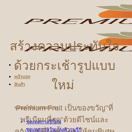
ข้าม
ไป
ยัง
เนื้อหา
สร้างความประทับใจ
ด้วยกระเช้ารูปแบบ
หน้าแรก
ใหม่
สินค้า
Premium Fruit เป็นของขวัญ"ที่
ชุดผลไม้ตามเทศกาล
พรีเมียมที่สุด"ด้วยดีไซน์และ
ชุดเทศกาลปีใหม่
ชุดเทศกาลวันแห่งความรัก
คุณภาพที่ไม่ซ้ำใคร ให้คนพิเศษ